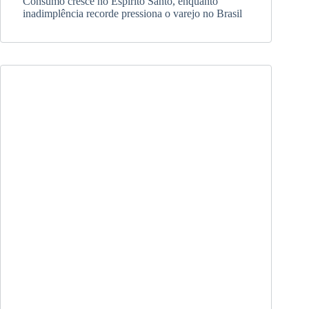
Consumo cresce no Espírito Santo, enquanto
inadimplência recorde pressiona o varejo no Brasil