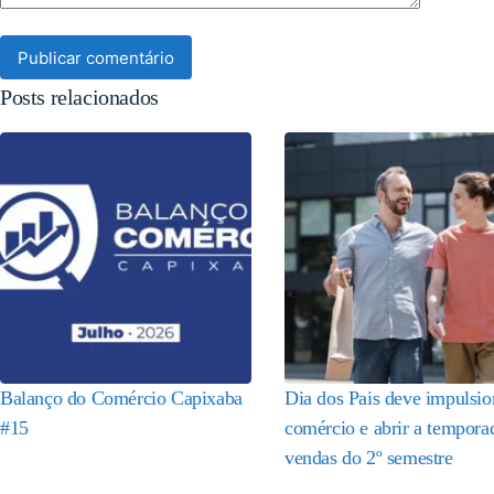
Publicar comentário
Posts relacionados
Balanço do Comércio Capixaba
Dia dos Pais deve impulsio
#15
comércio e abrir a tempora
vendas do 2º semestre