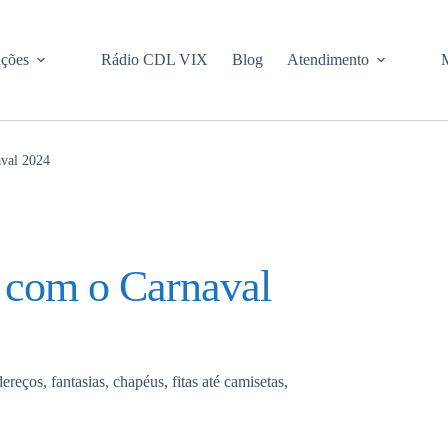
uções
Rádio CDL VIX
Blog
Atendimento
aval 2024
 com o Carnaval
reços, fantasias, chapéus, fitas até camisetas,