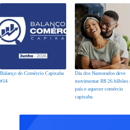
Balanço do Comércio Capixaba
Dia dos Namorados deve
#14
movimentar R$ 26 bilhões
país e aquecer comércio
capixaba