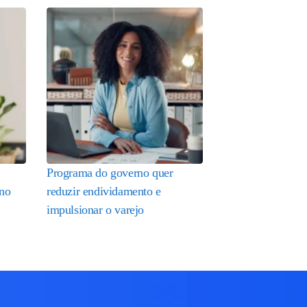
Programa do governo quer
 no
reduzir endividamento e
impulsionar o varejo