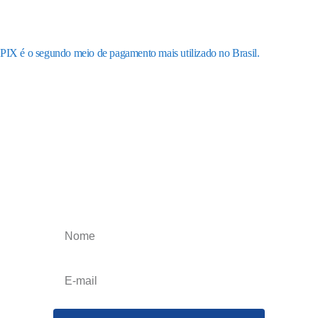
PIX é o segundo meio de pagamento mais utilizado no Brasil.
Receba os nossos
informativos
Obtenha o melhor artigos que irão impulsionar
o seu negócio, esteja atualizado toda a semana.
Cancele a qualquer momento.