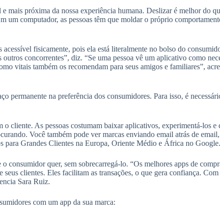
l e mais próxima da nossa experiência humana. Deslizar é melhor do que
. Em um computador, as pessoas têm que moldar o próprio comportament
s acessível fisicamente, pois ela está literalmente no bolso do consum
 outros concorrentes”, diz. “Se uma pessoa vê um aplicativo como nec
como vitais também os recomendam para seus amigos e familiares”, acre
aço permanente na preferência dos consumidores. Para isso, é necessár
 cliente. As pessoas costumam baixar aplicativos, experimentá-los e de
rocurando. Você também pode ver marcas enviando email atrás de emai
ps para Grandes Clientes na Europa, Oriente Médio e África no Google
que o consumidor quer, sem sobrecarregá-lo. “Os melhores apps de comp
e seus clientes. Eles facilitam as transações, o que gera confiança. C
encia Sara Ruiz.
nsumidores com um app da sua marca: