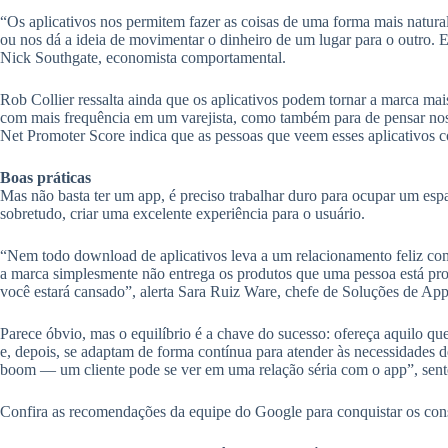
“Os aplicativos nos permitem fazer as coisas de uma forma mais natura
ou nos dá a ideia de movimentar o dinheiro de um lugar para o outro
Nick Southgate, economista comportamental.
Rob Collier ressalta ainda que os aplicativos podem tornar a marca mai
com mais frequência em um varejista, como também para de pensar nos
Net Promoter Score indica que as pessoas que veem esses aplicativos 
Boas práticas
Mas não basta ter um app, é preciso trabalhar duro para ocupar um esp
sobretudo, criar uma excelente experiência para o usuário.
“Nem todo download de aplicativos leva a um relacionamento feliz com o
a marca simplesmente não entrega os produtos que uma pessoa está p
você estará cansado”, alerta Sara Ruiz Ware, chefe de Soluções de Ap
Parece óbvio, mas o equilíbrio é a chave do sucesso: ofereça aquilo 
e, depois, se adaptam de forma contínua para atender às necessidades d
boom — um cliente pode se ver em uma relação séria com o app”, sent
Confira as recomendações da equipe do Google para conquistar os co