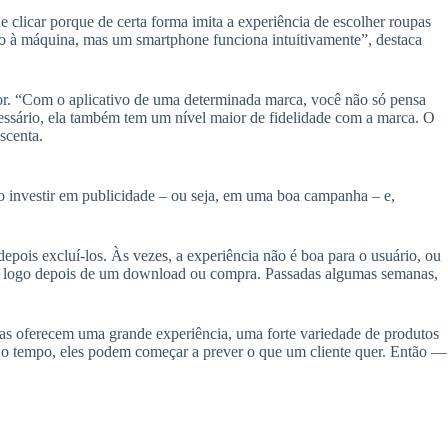
 clicar porque de certa forma imita a experiência de escolher roupas
o à máquina, mas um smartphone funciona intuitivamente”, destaca
idor. “Com o aplicativo de uma determinada marca, você não só pensa
essário, ela também tem um nível maior de fidelidade com a marca. O
scenta.
io investir em publicidade – ou seja, em uma boa campanha – e,
pois excluí-los. Às vezes, a experiência não é boa para o usuário, ou
l, logo depois de um download ou compra. Passadas algumas semanas,
.
ras oferecem uma grande experiência, uma forte variedade de produtos
om o tempo, eles podem começar a prever o que um cliente quer. Então —