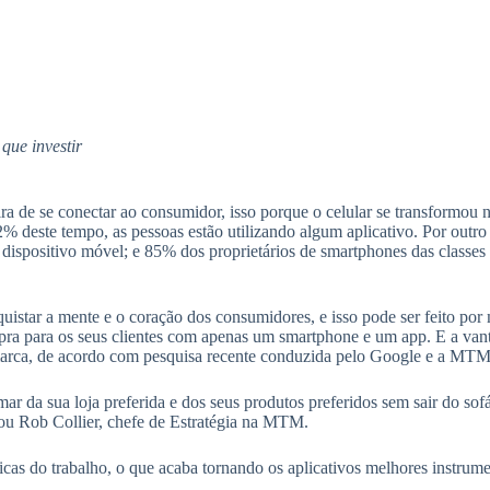
ue investir
ira de se conectar ao consumidor, isso porque o celular se transformou 
% deste tempo, as pessoas estão utilizando algum aplicativo. Por outro 
dispositivo móvel; e 85% dos proprietários de smartphones das classes
istar a mente e o coração dos consumidores, e isso pode ser feito por
pra para os seus clientes com apenas um smartphone e um app. E a va
 marca, de acordo com pesquisa recente conduzida pelo Google e a MTM
da sua loja preferida e dos seus produtos preferidos sem sair do sofá.
icou Rob Collier, chefe de Estratégia na MTM.
icas do trabalho, o que acaba tornando os aplicativos melhores instru