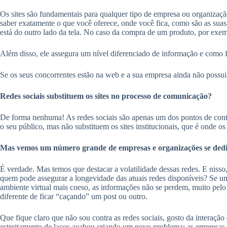
Os sites são fundamentais para qualquer tipo de empresa ou organização
saber exatamente o que você oferece, onde você fica, como são as suas
está do outro lado da tela. No caso da compra de um produto, por exemp
Além disso, ele assegura um nível diferenciado de informação e como f
Se os seus concorrentes estão na web e a sua empresa ainda não possui
Redes sociais substituem os sites no processo de comunicação?
De forma nenhuma! As redes sociais são apenas um dos pontos de conta
o seu público, mas não substituem os sites institucionais, que é onde
Mas vemos um número grande de empresas e organizações se dedic
É verdade. Mas temos que destacar a volatilidade dessas redes. E nis
quem pode assegurar a longevidade das atuais redes disponíveis? Se u
ambiente virtual mais coeso, as informações não se perdem, muito pelo
diferente de ficar “caçando” um post ou outro.
Que fique claro que não sou contra as redes sociais, gosto da interaç
estreitamento de laços acabou criando um novo problema: as empresas n