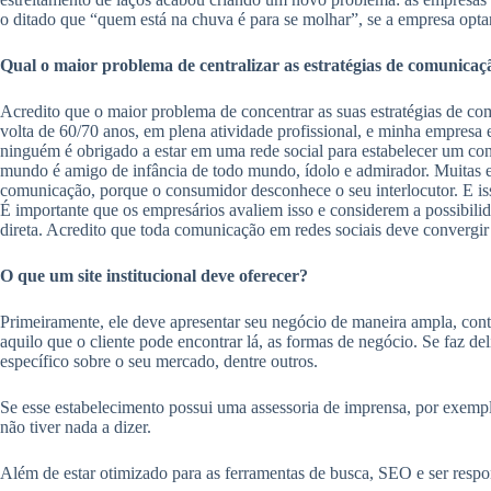
o ditado que “quem está na chuva é para se molhar”, se a empresa optar
Qual o maior problema de centralizar as estratégias de comunicaçã
Acredito que o maior problema de concentrar as suas estratégias de co
volta de 60/70 anos, em plena atividade profissional, e minha empresa 
ninguém é obrigado a estar em uma rede social para estabelecer um co
mundo é amigo de infância de todo mundo, ídolo e admirador. Muitas em
comunicação, porque o consumidor desconhece o seu interlocutor. E iss
É importante que os empresários avaliem isso e considerem a possibilid
direta. Acredito que toda comunicação em redes sociais deve convergir p
O que um site institucional deve oferecer?
Primeiramente, ele deve apresentar seu negócio de maneira ampla, conta
aquilo que o cliente pode encontrar lá, as formas de negócio. Se faz del
específico sobre o seu mercado, dentre outros.
Se esse estabelecimento possui uma assessoria de imprensa, por exemplo
não tiver nada a dizer.
Além de estar otimizado para as ferramentas de busca, SEO e ser respon