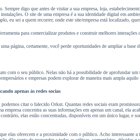
. Sempre digo que antes de visitar a sua empresa, loja, estabeleciment
 instalações. O site de uma empresa é a sua identidade digital em ambi
lo, eu sei a quem recorrer, onde este site/empresa está localizado, que
erramenta para comercializar produtos e construir melhores interações 
 uma página, certamente, você perde oportunidades de ampliar a base de
to com o seu público. Nelas não há a possibilidade de aprofundar um 
 os empresários e empresas podem explorar de maneira mais ampla aquilo
ando apenas às redes socias
so, podemos citar o falecido Orkut. Quantas redes sociais eram promi
ma empresa concentra as suas informações em apenas um canal, ela aca
 contrário, elas estão concentradas, disponíveis em um único lugar, e 
ão que elas oferecem e a proximidade com o público. Acho interessante 
ão dão conta de responder a todas as críticas, comentários, dúvidas e 