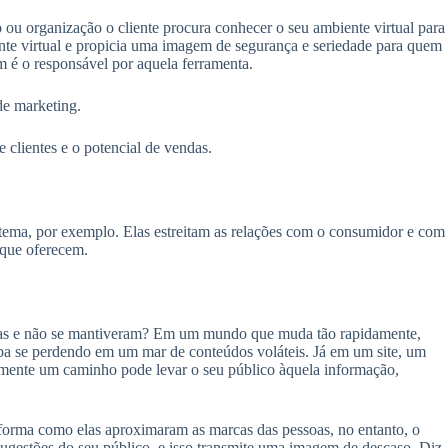
o ou organização o cliente procura conhecer o seu ambiente virtual para
ente virtual e propicia uma imagem de segurança e seriedade para quem
m é o responsável por aquela ferramenta.
de marketing.
 clientes e o potencial de vendas.
tema, por exemplo. Elas estreitam as relações com o consumidor e com
 que oferecem.
ssoras e não se mantiveram? Em um mundo que muda tão rapidamente,
ba se perdendo em um mar de conteúdos voláteis. Já em um site, um
somente um caminho pode levar o seu público àquela informação,
a forma como elas aproximaram as marcas das pessoas, no entanto, o
sugestões do seu público, e isso transmite uma imagem de descaso. Diz