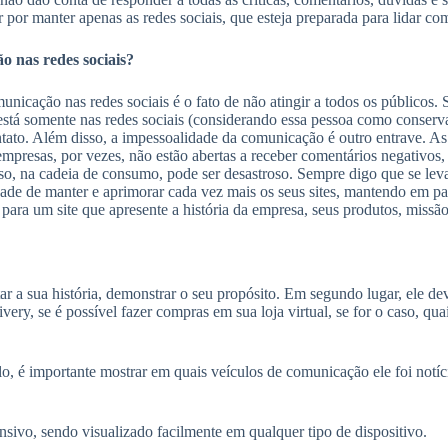
 por manter apenas as redes sociais, que esteja preparada para lidar c
o nas redes sociais?
municação nas redes sociais é o fato de não atingir a todos os público
está somente nas redes sociais (considerando essa pessoa como conserva
ntato. Além disso, a impessoalidade da comunicação é outro entrave. A
presas, por vezes, não estão abertas a receber comentários negativos,
o, na cadeia de consumo, pode ser desastroso. Sempre digo que se leva 
ade de manter e aprimorar cada vez mais os seus sites, mantendo em par
ara um site que apresente a história da empresa, seus produtos, missão,
r a sua história, demonstrar o seu propósito. Em segundo lugar, ele dev
ivery, se é possível fazer compras em sua loja virtual, se for o caso, qu
, é importante mostrar em quais veículos de comunicação ele foi notíci
sivo, sendo visualizado facilmente em qualquer tipo de dispositivo.