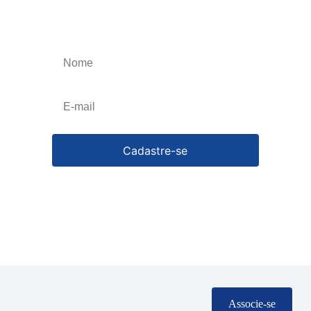
Obtenha o melhor artigos que irão impulsionar
o seu negócio, esteja atualizado toda a semana.
Cancele a qualquer momento.
Cadastre-se
Associe-se