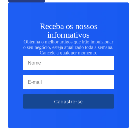
Receba os nossos
informativos
Obtenha o melhor artigos que irão impulsionar
o seu negócio, esteja atualizado toda a semana.
Cancele a qualquer momento.
Cadastre-se