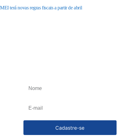
MEI terá novas regras fiscais a partir de abril
Receba os nossos
informativos
Obtenha o melhor artigos que irão impulsionar
o seu negócio, esteja atualizado toda a semana.
Cancele a qualquer momento.
Cadastre-se