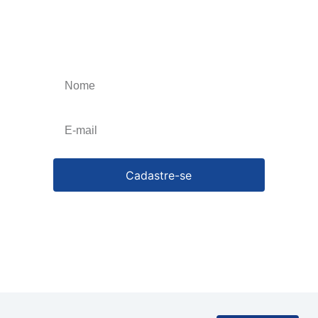
Receba os nossos
informativos
Obtenha o melhor artigos que irão impulsionar
o seu negócio, esteja atualizado toda a semana.
Cancele a qualquer momento.
Cadastre-se