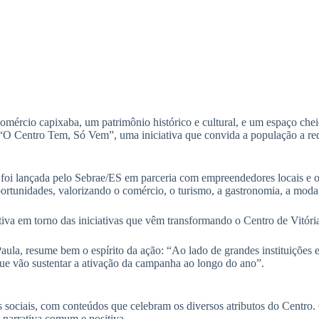
mércio capixaba, um patrimônio histórico e cultural, e um espaço cheio
 “O Centro Tem, Só Vem”, uma iniciativa que convida a população a rede
 lançada pelo Sebrae/ES em parceria com empreendedores locais e outra
ortunidades, valorizando o comércio, o turismo, a gastronomia, a moda, 
iva em torno das iniciativas que vêm transformando o Centro de Vitór
aula, resume bem o espírito da ação: “Ao lado de grandes instituições
que vão sustentar a ativação da campanha ao longo do ano”.
des sociais, com conteúdos que celebram os diversos atributos do Centro
 narrativa comum e positiva.