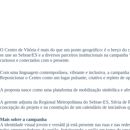
O Centro de Vitória é mais do que um ponto geográfico: é o berço do co
se une ao Sebrae/ES e a diversos parceiros institucionais na campanha
curiosos e conectados com o presente.
Com uma linguagem contemporânea, vibrante e inclusiva, a campanha foi
Reposicionar o Centro como um lugar pulsante, criativo e repleto de op
A proposta nasce como uma plataforma de mobilização simbólica e afet
A gerente adjunta da Regional Metropolitana do Sebrae-ES, Silvia de P
concepção do projeto e na construção de um calendário de iniciativas 
Mais sobre a campanha
A identidade visual jovem e versátil já está presente nas ruas e nas re
pelos empreendedores da região, fortalecendo a união em torno de uma