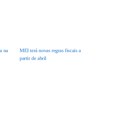
a na
MEI terá novas regras fiscais a
partir de abril
Receba os nossos informativos