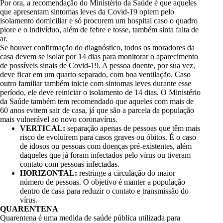
Por ora, a recomendação do Ministério da Saúde é que aqueles
que apresentam sintomas leves da Covid-19 optem pelo
isolamento domiciliar e só procurem um hospital caso o quadro
piore e o indivíduo, além de febre e tosse, também sinta falta de
ar.
Se houver confirmação do diagnóstico, todos os moradores da
casa devem se isolar por 14 dias para monitorar o aparecimento
de possíveis sinais de Covid-19. A pessoa doente, por sua vez,
deve ficar em um quarto separado, com boa ventilação. Caso
outro familiar também inicie com sintomas leves durante esse
período, ele deve reiniciar o isolamento de 14 dias. O Ministério
da Saúde também tem recomendado que aqueles com mais de
60 anos evitem sair de casa, já que são a parcela da população
mais vulnerável ao novo coronavírus.
VERTICAL:
separação apenas de pessoas que têm mais
risco de evoluírem para casos graves ou óbitos. É o caso
de idosos ou pessoas com doenças pré-existentes, além
daqueles que já foram infectados pelo vírus ou tiveram
contato com pessoas infectadas.
HORIZONTAL:
restringe a circulação do maior
número de pessoas. O objetivo é manter a população
dentro de casa para reduzir o contato e transmissão do
vírus.
QUARENTENA
Quarentena é uma medida de saúde pública utilizada para