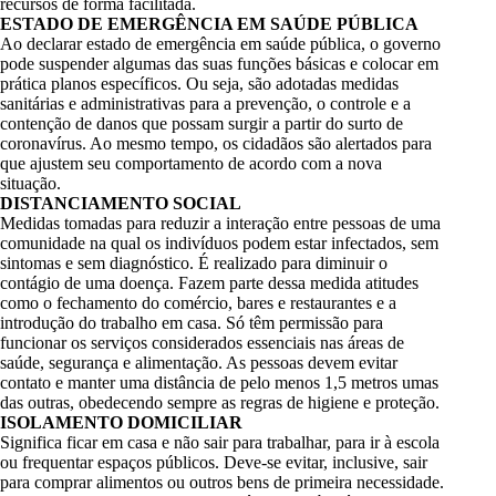
recursos de forma facilitada.
ESTADO DE EMERGÊNCIA EM SAÚDE PÚBLICA
Ao declarar estado de emergência em saúde pública, o governo
pode suspender algumas das suas funções básicas e colocar em
prática planos específicos. Ou seja, são adotadas medidas
sanitárias e administrativas para a prevenção, o controle e a
contenção de danos que possam surgir a partir do surto de
coronavírus. Ao mesmo tempo, os cidadãos são alertados para
que ajustem seu comportamento de acordo com a nova
situação.
DISTANCIAMENTO SOCIAL
Medidas tomadas para reduzir a interação entre pessoas de uma
comunidade na qual os indivíduos podem estar infectados, sem
sintomas e sem diagnóstico. É realizado para diminuir o
contágio de uma doença. Fazem parte dessa medida atitudes
como o fechamento do comércio, bares e restaurantes e a
introdução do trabalho em casa. Só têm permissão para
funcionar os serviços considerados essenciais nas áreas de
saúde, segurança e alimentação. As pessoas devem evitar
contato e manter uma distância de pelo menos 1,5 metros umas
das outras, obedecendo sempre as regras de higiene e proteção.
ISOLAMENTO DOMICILIAR
Significa ficar em casa e não sair para trabalhar, para ir à escola
ou frequentar espaços públicos. Deve-se evitar, inclusive, sair
para comprar alimentos ou outros bens de primeira necessidade.