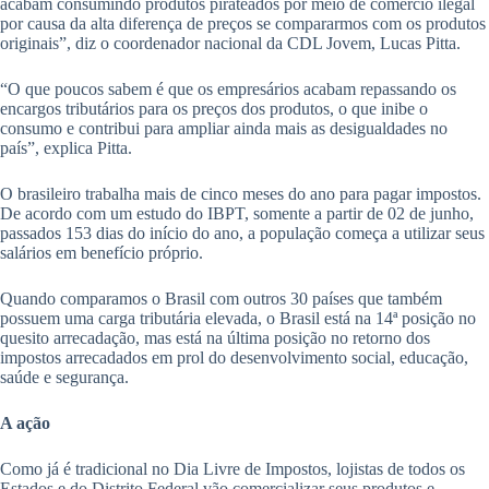
acabam consumindo produtos pirateados por meio de comércio ilegal
por causa da alta diferença de preços se compararmos com os produtos
originais”, diz o coordenador nacional da CDL Jovem, Lucas Pitta.
“O que poucos sabem é que os empresários acabam repassando os
encargos tributários para os preços dos produtos, o que inibe o
consumo e contribui para ampliar ainda mais as desigualdades no
país”, explica Pitta.
O brasileiro trabalha mais de cinco meses do ano para pagar impostos.
De acordo com um estudo do IBPT, somente a partir de 02 de junho,
passados 153 dias do início do ano, a população começa a utilizar seus
salários em benefício próprio.
Quando comparamos o Brasil com outros 30 países que também
possuem uma carga tributária elevada, o Brasil está na 14ª posição no
quesito arrecadação, mas está na última posição no retorno dos
impostos arrecadados em prol do desenvolvimento social, educação,
saúde e segurança.
A ação
Como já é tradicional no Dia Livre de Impostos, lojistas de todos os
Estados e do Distrito Federal vão comercializar seus produtos e