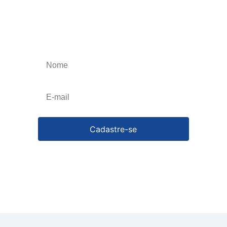
Receba os nossos
informativos
Obtenha o melhor artigos que irão impulsionar
o seu negócio, esteja atualizado toda a semana.
Cancele a qualquer momento.
Cadastre-se