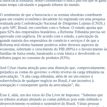
a burocracia tributária, sendo considerado o único país em que se gasta
mais tempo calculando e pagando tributos do mundo.
O sentimento de que a burocracia e as normas obsoletas contribuem
para um cenário econômico decadente foi registrado em uma pesquisa
realizada pela Confederação Nacional de Dirigentes Lojistas (CNDL)
e pelo SPC Brasil, em convênio com o Sebrae. O estudo aponta que
para 92% dos empresários brasileiros, a Reforma Tributária precisa ser
aprovada com urgência. De acordo com o estudo, a percepção da
grande maioria dos empresários de comércio e serviços é de que a
Reforma terá efeitos bastante positivos sobre diversos aspectos da
economia, sobretudo o crescimento do PIB (89%) e o favorecimento às
famílias de baixa renda, barateando a cesta básica e devolvendo os
tributos pagos no consumo de produtos (83%).
José César chama atenção para uma distorção que, comprovadamente,
prejudica as contas do governo: o efeito reverso da carga tributária na
arrecadação. “A alta carga tributária, além de ser um entrave à
sobrevivência de qualquer negócio no Brasil, é um incentivo à
sonegação e consequente queda da arrecadação”, diz.
Esse é, aliás, um dos eixos do Dia Livre de Impostos. “Sabemos que
os tributos acabam afetando as contas públicas pois estão inibindo o
desenvolvimento econômico sustentável do Brasil. Várias pessoas