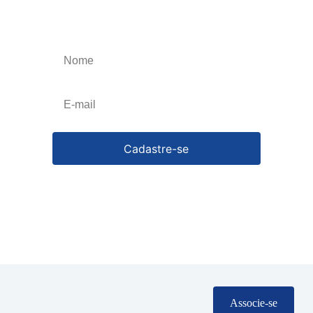
Obtenha o melhor artigos que irão impulsionar
o seu negócio, esteja atualizado toda a semana.
Cancele a qualquer momento.
Cadastre-se
Associe-se