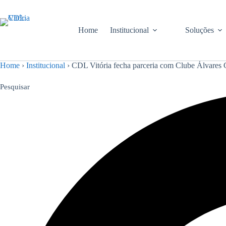
Pular
para
o
Home
Institucional
Soluções
conteúdo
Home
›
Institucional
›
CDL Vitória fecha parceria com Clube Álvares 
Pesquisar