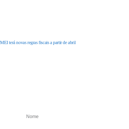
MEI terá novas regras fiscais a partir de abril
Receba os nossos
informativos
Obtenha o melhor artigos que irão impulsionar
o seu negócio, esteja atualizado toda a semana.
Cancele a qualquer momento.