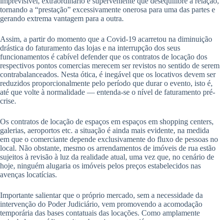
imprevisível, extraordinário e superveniente que desequilibre a relação,
tornando a “prestação” excessivamente onerosa para uma das partes e
gerando extrema vantagem para a outra.
Assim, a partir do momento que a Covid-19 acarretou na diminuição
drástica do faturamento das lojas e na interrupção dos seus
funcionamentos é cabível defender que os contratos de locação dos
respectivos pontos comercias merecem ser revistos no sentido de serem
contrabalanceados. Nesta ótica, é inegável que os locativos devem ser
reduzidos proporcionalmente pelo período que durar o evento, isto é,
até que volte à normalidade — entenda-se o nível de faturamento pré-
crise.
Os contratos de locação de espaços em espaços em shopping centers,
galerias, aeroportos etc. a situação é ainda mais evidente, na medida
em que o comerciante depende exclusivamente do fluxo de pessoas no
local. Não obstante, mesmo os arrendamentos de imóveis de rua estão
sujeitos à revisão à luz da realidade atual, uma vez que, no cenário de
hoje, ninguém alugaria os imóveis pelos preços estabelecidos nas
avenças locatícias.
Importante salientar que o próprio mercado, sem a necessidade da
intervenção do Poder Judiciário, vem promovendo a acomodação
temporária das bases contatuais das locações. Como amplamente