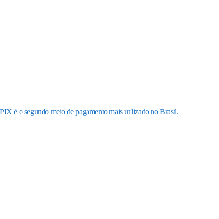
PIX é o segundo meio de pagamento mais utilizado no Brasil.
Receba os nossos
informativos
Obtenha o melhor artigos que irão impulsionar
o seu negócio, esteja atualizado toda a semana.