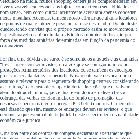
veiculado na mídia, muitos shopping centers já se comprometeram em
fazer razoáveis concessões aos lojistas com extrema sensibilidade e
bom senso, bem como outros infelizmente aceitaram apenas conceder
meras migalhas. Ademais, também posso afirmar que alguns locadores
de pontos de rua igualmente posicionaram-se nesta linha. Diante deste
quadro, tendo em vista que o próprio mercado assim se movimentou, é
inquestionável o cabimento da revisão dos contratos de locação por
força das medidas sanitárias determinadas em função da pandemia do
coronavírus.
Por fim, uma dúvida que surge é se somente os aluguéis e as chamadas
“luvas” merecem ser revistos, uma vez que se configuraram como
prestações remuneratórias dos locadores, ou se também os encargos
precisam ser adaptados no período. Novamente vale destacar que o
assunto é relevante para o segmento de shopping centers, considerando
a estruturação do custo de ocupação destas locações que envolvem,
além do aluguel mínimo, percentual e em dobro em dezembro, a
cobrança das verbas condominiais, do fundo de promoção, das
despesas específicos (água, energia, IPTU etc.) e outros. O mercado
está dizendo que sim, mesmo os encargos devem ser revistos, o que
demonstra que eventual pleito judicial neste espectro tem razoabilidade
econômica e jurídica.
Uma boa parte dos centros de compras declararam abertamente que
irão abonar parcialmente o condomínio (alguns substancialmente) e