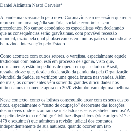
Daniel Alcântara Nastri Cerveira*
A pandemia ocasionada pelo novo Coronavírus e a necessária quarenta
representam uma tragédia sanitária, social e econômica sem
precedentes. No campo econômico os especialistas vêm declarando
que as consequências serão gravíssimas, com provável recessão
mundial, razão pela qual já observamos em muitos países uma radical e
bem-vinda intervenção pelo Estado.
Como acontece com outros setores, o varejista, especialmente aquele
tradicional com balcão, está em processo de agonia, visto que,
corretamente, estão impedidos de operar em quase todo o Brasil,
ressaltando-se que, desde a declaração da pandemia pela Organização
Mundial da Saúde, se verificou uma queda brusca nas vendas. Além
do mais, os comerciantes vêm sofrendo grandes dificuldades nos
últimos anos e somente agora em 2020 vislumbravam alguma melhora.
Neste contexto, como os lojistas conseguirão arcar com os seus custos
fixos, especialmente o “custo de ocupação” decorrente das locações
dos imóveis onde encontram-se instalados os seus estabelecimentos? A
respeito deste tema o Código Civil traz dispositivos (vide artigos 317 e
478 e seguintes) que admitem a revisão judicial dos contratos,
independentemente de sua natureza, quando ocorrer um fato