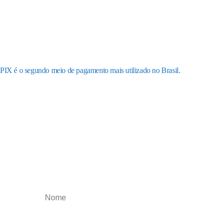
PIX é o segundo meio de pagamento mais utilizado no Brasil.
Receba os nossos
informativos
Obtenha o melhor artigos que irão impulsionar
o seu negócio, esteja atualizado toda a semana.
Cancele a qualquer momento.