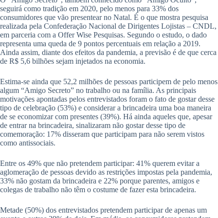
seguirá como tradição em 2020, pelo menos para 33% dos
consumidores que vão presentear no Natal. É o que mostra pesquisa
realizada pela Confederação Nacional de Dirigentes Lojistas – CNDL,
em parceria com a Offer Wise Pesquisas. Segundo o estudo, o dado
representa uma queda de 9 pontos percentuais em relação a 2019.
Ainda assim, diante dos efeitos da pandemia, a previsão é de que cerca
de R$ 5,6 bilhões sejam injetados na economia.
Estima-se ainda que 52,2 milhões de pessoas participem de pelo menos
algum “Amigo Secreto” no trabalho ou na família. As principais
motivações apontadas pelos entrevistados foram o fato de gostar desse
tipo de celebração (53%) e considerar a brincadeira uma boa maneira
de se economizar com presentes (39%). Há ainda aqueles que, apesar
de entrar na brincadeira, sinalizaram não gostar desse tipo de
comemoração: 17% disseram que participam para não serem vistos
como antissociais.
Entre os 49% que não pretendem participar: 41% querem evitar a
aglomeração de pessoas devido as restrições impostas pela pandemia,
33% não gostam da brincadeira e 22% porque parentes, amigos e
colegas de trabalho não têm o costume de fazer esta brincadeira.
Metade (50%) dos entrevistados pretendem participar de apenas um