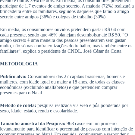
evento e outros 39% de dois. Em média, os consumidores pretendem
participar de 1,7 eventos de amigo secreto. A maioria (72%) realizará a
brincadeira entre os familiares, seguidos daqueles que farão o amigo
secreto entre amigos (36%) e colegas de trabalho (30%).
Em média, os consumidores ouvidos pretendem gastar R$ 64 com
cada presente, sendo que 46% planejam desembolsar até R$ 50. “O
amigo secreto é uma maneira das pessoas presentearem sem gastar
muito, não só nas confraternizações do trabalho, mas também entre os
familiares”, explica o presidente da CNDL, José César da Costa.
METODOLOGIA
Público alvo:
Consumidores das 27 capitais brasileiras, homens e
mulheres, com idade igual ou maior a 18 anos, de todas as classes
econômicas (excluindo analfabetos) e que pretendem comprar
presentes para o Natal.
Método de coleta:
pesquisa realizada via web e pós-ponderada por
sexo, idade, estado, renda e escolaridade.
Tamanho amostral da Pesquisa:
968 casos em um primeiro
levantamento para identificar o percentual de pessoas com intenção de
comprar presentes no Natal. Em seguida, continuaram a responder o