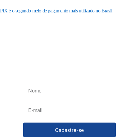
PIX é o segundo meio de pagamento mais utilizado no Brasil.
Receba os nossos
informativos
Obtenha o melhor artigos que irão impulsionar
o seu negócio, esteja atualizado toda a semana.
Cancele a qualquer momento.
Cadastre-se