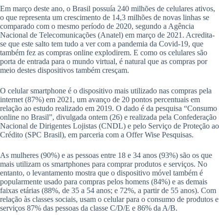
Em março deste ano, o Brasil possuía 240 milhões de celulares ativos,
o que representa um crescimento de 14,3 milhões de novas linhas se
comparado com o mesmo período de 2020, segundo a Agência
Nacional de Telecomunicações (Anatel) em março de 2021. Acredita-
se que este salto tem tudo a ver com a pandemia da Covid-19, que
também fez as compras online explodirem. E como os celulares são
porta de entrada para o mundo virtual, é natural que as compras por
meio destes dispositivos também cresçam.
O celular smartphone é o dispositivo mais utilizado nas compras pela
internet (87%) em 2021, um avanço de 20 pontos percentuais em
relação ao estudo realizado em 2019. O dado é da pesquisa “Consumo
online no Brasil”, divulgada ontem (26) e realizada pela Confederação
Nacional de Dirigentes Lojistas (CNDL) e pelo Serviço de Proteção ao
Crédito (SPC Brasil), em parceria com a Offer Wise Pesquisas.
As mulheres (90%) e as pessoas entre 18 e 34 anos (93%) são os que
mais utilizam os smartphones para comprar produtos e serviços. No
entanto, o levantamento mostra que o dispositivo móvel também é
popularmente usado para compras pelos homens (84%) e as demais
faixas etárias (88%, de 35 a 54 anos; e 72%, a partir de 55 anos). Com
relação às classes sociais, usam o celular para o consumo de produtos e
serviços 87% das pessoas da classe C/D/E e 86% da A/B.