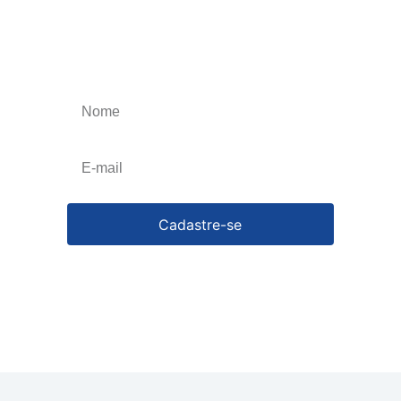
Receba os nossos
informativos
Obtenha o melhor artigos que irão impulsionar
o seu negócio, esteja atualizado toda a semana.
Cancele a qualquer momento.
Cadastre-se